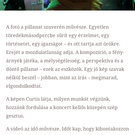
A fotó a pillanat szuverén művésze. Egyetlen
töredékmásodpercbe sűrít egy érzelmet, egy
történetet, egy igazságot – és ott tartja azt örökre.
Erejét a mozdulatlanság adja. A kompozíció, a fény-
árnyék játéka, a mélységélesség, a perspektíva és a
döntő pillanat – ezek az eszközök. Egy jó kép szavak
nélkül beszél – jobban, mint az írás – megmarad,
elgondolkodtat.
A képen Curtis látja, milyen munkát végzünk,
hozzánk fordulása a koncert kellős közepén szép
gesztus.
A videó az idő művésze. Időt kap, hogy kibontakozzon