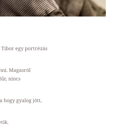
 Tibor egy portrézás
onni. Magasról
lűr, nincs
a hogy gyalog jött,
etik.