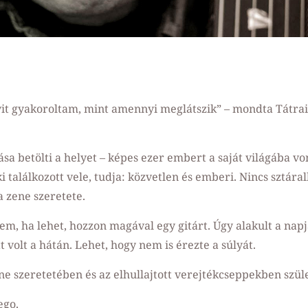
yit gyakoroltam, mint amennyi meglátszik” – mondta Tátrai
sa betölti a helyet – képes ezer embert a saját világába v
i találkozott vele, tudja: közvetlen és emberi. Nincs sztáral
a zene szeretete.
em, ha lehet, hozzon magával egy gitárt. Úgy alakult a napj
tt volt a hátán. Lehet, hogy nem is érezte a súlyát.
ene szeretetében és az elhullajtott verejtékcseppekben szül
ego.