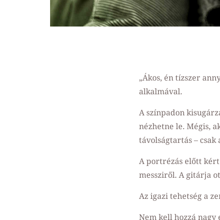
„Ákos, én tízszer ann
alkalmával.
A színpadon kisugárzá
nézhetne le. Mégis, ak
távolságtartás – csak 
A portrézás előtt kért
messziről. A gitárja o
Az igazi tehetség a z
Nem kell hozzá nagy 